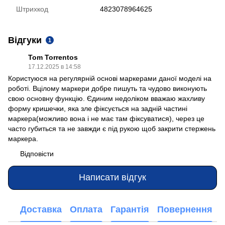
Штрихкод
4823078964625
Відгуки
1
Tom Torrentos
17.12.2025 в 14:58
Користуюся на регулярній основі маркерами даної моделі на
роботі. Вцілому маркери добре пишуть та чудово виконують
свою основну функцію. Єдиним недоліком вважаю жахливу
форму кришечки, яка зле фіксується на задній частині
маркера(можливо вона і не має там фіксуватися), через це
часто губиться та не завжди є під рукою щоб закрити стержень
маркера.
Відповісти
Написати відгук
Доставка
Оплата
Гарантія
Повернення