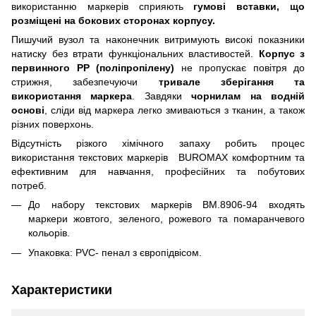
використанню маркерів сприяють
гумові вставки, що
розміщені на бокових сторонах корпусу.
Пишучий вузол та наконечник витримують високі показники
натиску без втрати функціональних властивостей.
Корпус з
первинного PP (поліпропілену)
не пропускає повітря до
стрижня, забезпечуючи
тривале зберігання та
використання маркера
. Завдяки
чорнилам на водній
основі
, сліди від маркера легко змиваються з тканин, а також
різних поверхонь.
Відсутність різкого хімічного запаху робить процес
використання текстових маркерів BUROMAX комфортним та
ефективним для навчання, професійних та побутових
потреб.
До набору текстових маркерів BM.8906-94 входять
маркери жовтого, зеленого, рожевого та помаранчевого
кольорів.
Упаковка: PVC- пенал з європідвісом.
Характеристики