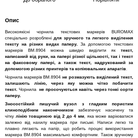
Опис
Високоякісні чорнила текстових маркерів BUROMAX
спеціально розроблені
для зручного та легкого виділення
тексту на різних видах паперу.
За допомогою текстових
маркерів BM.8904 можна швидко виділити як
текст,
написаний від руки, на папері різної щільності, так і текст
на факсовому папері, а також текст, надрукований за
допомогою різних принтерів та копіювальних апаратів
.
Чорнила маркерів BM.8904
не
розмазують виділений текст,
залишають лінію, через яку можна чітко побачити
текст.
Чорнила
не просочуються навіть через тонкі сорти
паперу.
Зносостійкий пишучий вузол з гладким пористим
клиноподібним наконечником
забезпечує насичену та
чітку
лінію товщиною від 2 до 4 мм
, яка може варіюватися
залежно від нахилу маркера при письмі. Написи легко та
плавно лягають на папір, що робить процес використання
маркера BM.8904 максимально комфортним. Також зручному