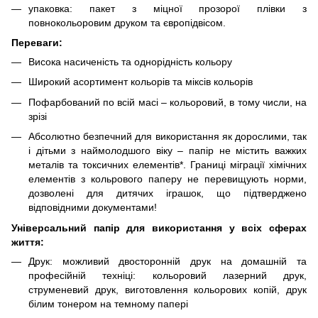
упаковка: пакет з міцної прозорої плівки з
повнокольоровим друком та європідвісом.
Переваги:
Висока насиченість та однорідність кольору
Широкий асортимент кольорів та міксів кольорів
Пофарбований по всій масі – кольоровий, в тому числи, на
зрізі
Абсолютно безпечний для використання як дорослими, так
і дітьми з наймолодшого віку – папір не містить важких
металів та токсичних елементів*. Границі міграції хімічних
елементів з кольрового паперу не перевищують норми,
дозволені для дитячих іграшок, що підтверджено
відповідними документами!
Універсальний папір для використання у всіх сферах
життя:
Друк: можливий двосторонній друк на домашній та
професійній техніці: кольоровий лазерний друк,
струменевий друк, виготовлення кольорових копій, друк
білим тонером на темному папері