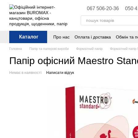
Перейти до основного контенту
067 506-20-36
050 4
Каталог
Про нас
Оплата і доставка
Обмін та 
Політика конфіденційності
Публічна 
Головна
Папір та паперові вироби
Форматний папір
Форматний папір 
Папір офісний Maestro Stan
Немає в наявності
Написати відгук