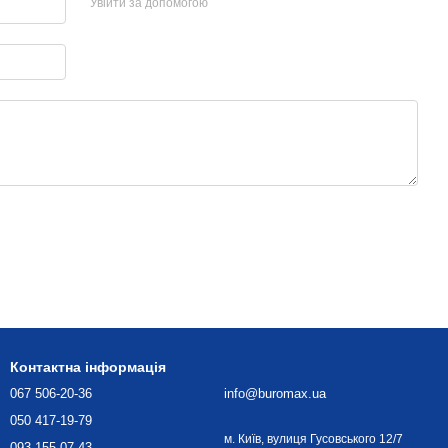
Увійти за допомогою
Контактна інформація
067 506-20-36
info@buromax.ua
050 417-19-79
м. Київ, вулиця Гусовського 12/7
093 155-07-43