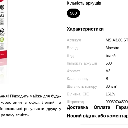
Кількість аркушів
500
Характеристики
Артикул
MS.A3.80.S
Бренд
Maestro
Вид
Білий
Кількість аркушів
500
Формат
A3
Клас паперу
B
Щільність паперу
80 г/м²
Білизна, CIE
161%
ання! Підходить майже для будь-
Штрихкод
90039744590
користання в офісі. Легкий та
Доставка
Оплата
Гара
ереконливі результати друку у
 разючу ясність.
Новий відгук або комента