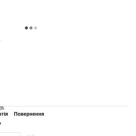
T
35
нтія
Повернення
р