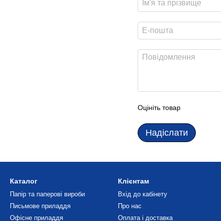
Оцініть товар
Надіслати
Каталог
Клієнтам
Папір та паперові вироби
Вхід до кабінету
Письмове приладдя
Про нас
Офісне приладдя
Оплата і доставка