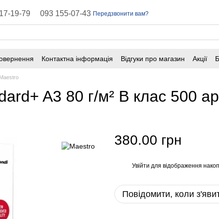
17-19-79
093 155-07-43
Передзвонити вам?
повернення
Контактна інформація
Відгуки про магазин
Акції
Б
оферта
Поширені запитання
Maestro
dard+ A3 80 г/м² B клас 500 а
380.00 грн
Увійти
для відображення накоп
%
Повідомити, коли з'яви