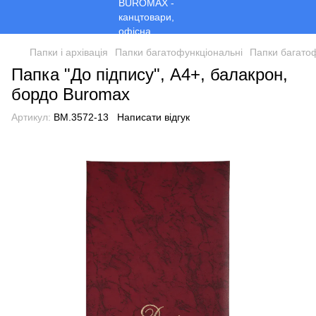
Папки і архівація
Папки багатофункціональні
Папки багато
Папка "До підпису", А4+, балакрон,
бордо Buromax
Артикул:
BM.3572-13
Написати відгук