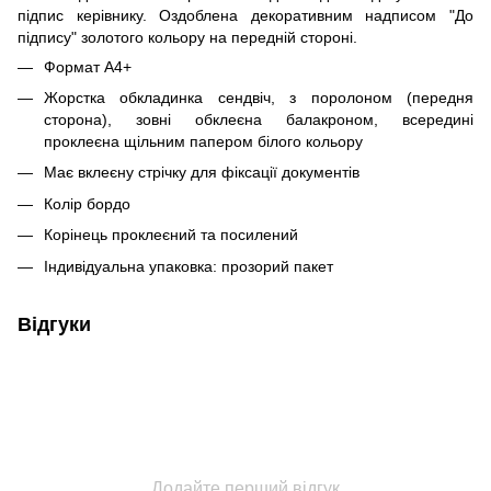
підпис керівнику. Оздоблена декоративним надписом "До
підпису" золотого кольору на передній стороні.
Формат А4+
Жорстка обкладинка сендвіч, з поролоном (передня
сторона), зовні обклеєна балакроном, всередині
проклеєна щільним папером білого кольору
Має вклеєну стрічку для фіксації документів
Колір бордо
Корінець проклеєний та посилений
Індивідуальна упаковка: прозорий пакет
Відгуки
Додайте перший відгук