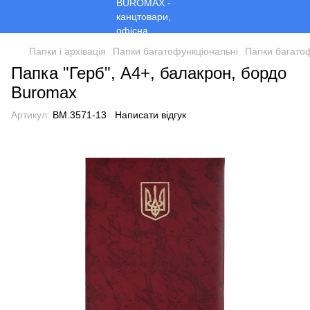
Папки і архівація
Папки багатофункціональні
Папки багато
Папка "Герб", А4+, балакрон, бордо
Buromax
Артикул:
BM.3571-13
Написати відгук