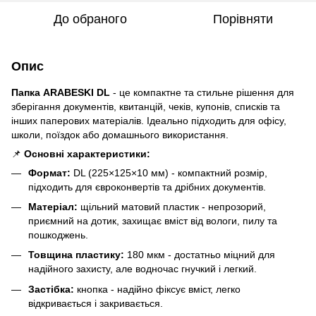
До обраного
Порівняти
Опис
Папка ARABESKI DL
- це компактне та стильне рішення для
зберігання документів, квитанцій, чеків, купонів, списків та
інших паперових матеріалів. Ідеально підходить для офісу,
школи, поїздок або домашнього використання.
📌
Основні характеристики:
Формат:
DL (225×125×10 мм) - компактний розмір,
підходить для євроконвертів та дрібних документів.
Матеріал:
щільний матовий пластик - непрозорий,
приємний на дотик, захищає вміст від вологи, пилу та
пошкоджень.
Товщина пластику:
180 мкм - достатньо міцний для
надійного захисту, але водночас гнучкий і легкий.
Застібка:
кнопка - надійно фіксує вміст, легко
відкривається і закривається.