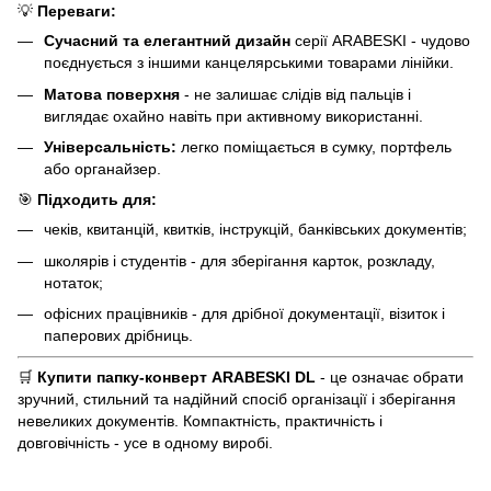
💡
Переваги:
Сучасний та елегантний дизайн
серії ARABESKI - чудово
поєднується з іншими канцелярськими товарами лінійки.
Матова поверхня
- не залишає слідів від пальців і
виглядає охайно навіть при активному використанні.
Універсальність:
легко поміщається в сумку, портфель
або органайзер.
🎯
Підходить для:
чеків, квитанцій, квитків, інструкцій, банківських документів;
школярів і студентів - для зберігання карток, розкладу,
нотаток;
офісних працівників - для дрібної документації, візиток і
паперових дрібниць.
🛒
Купити папку-конверт ARABESKI DL
- це означає обрати
зручний, стильний та надійний спосіб організації і зберігання
невеликих документів. Компактність, практичність і
довговічність - усе в одному виробі.