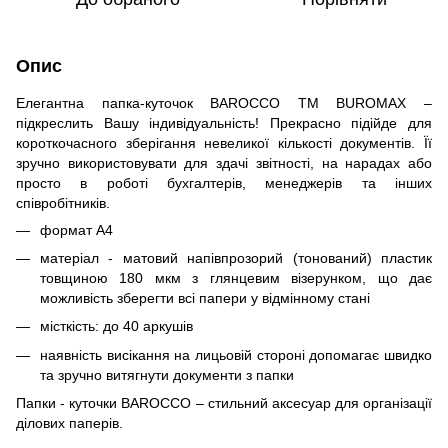
Опис
Елегантна папка-куточок BAROCCO ТМ BUROMAX –
підкреслить Вашу індивідуальність! Прекрасно підійде для
короткочасного зберігання невеликої кількості документів. Її
зручно використовувати для здачі звітності, на нарадах або
просто в роботі бухгалтерів, менеджерів та інших
співробітників.
формат А4
матеріал - матовий напівпрозорий (тонований) пластик
товщиною 180 мкм з глянцевим візерунком, що дає
можливість зберегти всі папери у відмінному стані
місткість: до 40 аркушів
наявність висікання на лицьовій стороні допомагає швидко
та зручно витягнути документи з папки
Папки - куточки BAROCCO – стильний аксесуар для організації
ділових паперів.