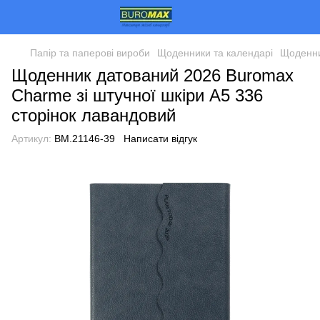
Папір та паперові вироби
Щоденники та календарі
Щоденни
Щоденник датований 2026 Buromax
Charme зі штучної шкіри А5 336
сторінок лавандовий
Артикул:
BM.21146-39
Написати відгук