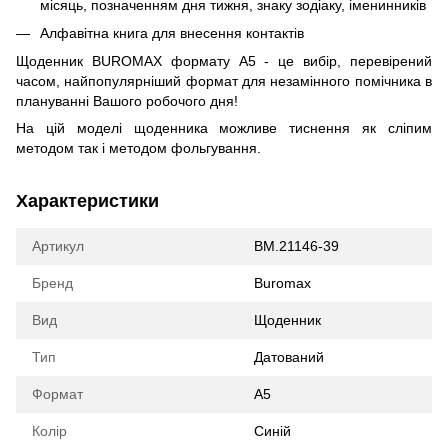
місяць, позначенням дня тижня, знаку зодіаку, іменинників
Алфавітна книга для внесення контактів
Щоденник BUROMAX формату А5 - це вибір, перевірений
часом, найпопулярніший формат для незамінного помічника в
плануванні Вашого робочого дня!
На цій моделі щоденника можливе тиснення як сліпим
методом так і методом фольгування.
Характеристики
Артикул
BM.21146-39
Бренд
Buromax
Вид
Щоденник
Тип
Датований
Формат
А5
Колір
Синій