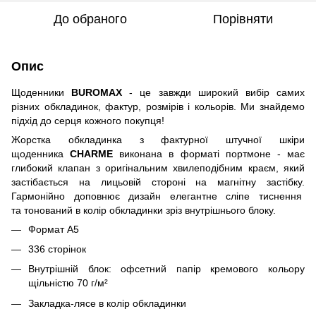
До обраного
Порівняти
Опис
Щоденники
BUROMAX
- це завжди широкий вибір самих
різних обкладинок, фактур, розмірів і кольорів. Ми знайдемо
підхід до серця кожного покупця!
Жорстка обкладинка з фактурної штучної шкіри
щоденника
CHARME
виконана в форматі портмоне - має
глибокий клапан з оригінальним хвилеподібним краєм, який
застібається на лицьовій стороні на магнітну застібку.
Гармонійно доповнює дизайн елегантне сліпе тиснення
та тонований в колір обкладинки зріз внутрішнього блоку.
Формат А5
336 сторінок
Внутрішній блок: офсетний папір кремового кольору
щільністю 70 г/м²
Закладка-лясе в колір обкладинки