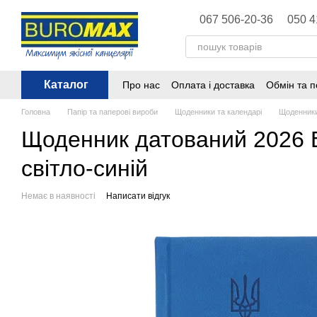
Перейти до основного контенту
067 506-20-36
050 4
Каталог
Про нас
Оплата і доставка
Обмін та 
Політика конфіденційності
Публічна 
Головна
Папір та паперові вироби
Щоденники та календарі
Щоденники
Щоденник датований 2026 Bu
світло-синій
Немає в наявності
Написати відгук