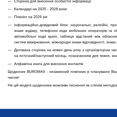
Сторінка для внесення особистої інформації
Календарі на 2025 - 2028 роки
Планінг на 2026 рік
Інформаційно-довідковий блок: національні, релігійні, про
знаки зодіаку, телефонні коди мобільних операторів та об
автомобільні коди країн, таблиця відстаней між обласн
систем вимірювання, міжнародні знаки відповідності, знаки
Датована сторінка на кожен день року з організатором час
на поточний/наступний місяць, позначенням дня тижня, знак
Алфавітна книга для внесення контактів
Щоденник BUROMAX - незамінний помічник в плануванні Ваш
часом!
На цій моделі щоденника можливе тиснення як сліпим методом