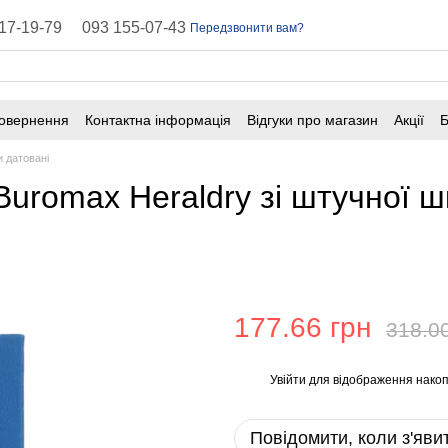
17-19-79
093 155-07-43
Передзвонити вам?
повернення
Контактна інформація
Відгуки про магазин
Акції
Б
оферта
Поширені запитання
 датовані
romax Heraldry зі штучної шк
177.66 грн
318.0
Увійти
для відображення накоп
%
Повідомити, коли з'яви