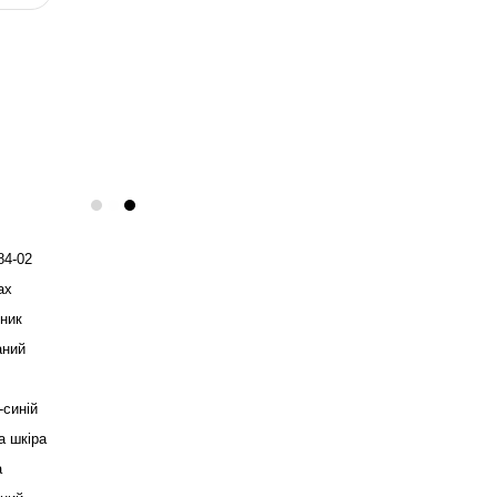
84-02
ax
ник
аний
-синій
а шкіра
а