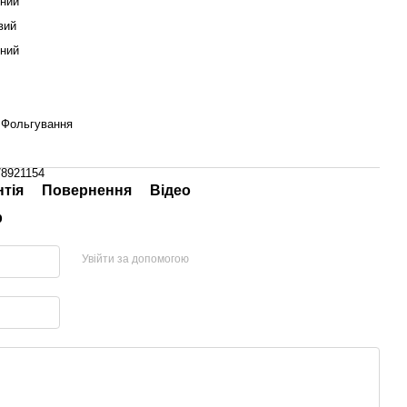
нний
вий
ний
 Фольгування
78921154
нтія
Повернення
Відео
р
Увійти за допомогою