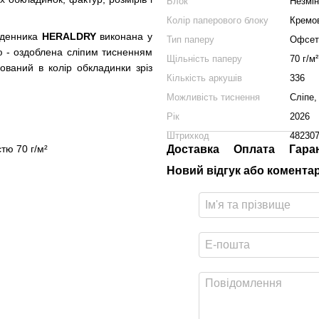
Блок
Незмі
Колір паперового блоку
Кремо
оденника
HERALDRY
виконана у
Тип паперу
Офсет
ю - оздоблена сліпим тисненням
Щільність паперу
70 г/м²
ваний в колір обкладинки зріз
Кількість аркушів
336
Можливість тиснення
Сліпе,
Рік
2026
Штрихкод
48230
тю 70 г/м²
Доставка
Оплата
Гара
Новий відгук або комента