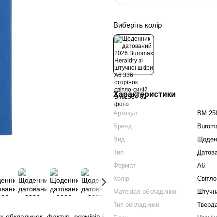
Виберіть колір
Характеристики
Артикул
BM.25
Бренд
Burom
Вид
Щоден
Тип
Датов
Формат
A6
Колір
Світло
Матеріал обкладинки
Штучн
Тип обкладинки
Тверд
 обкладинок, фактур, розмірів і