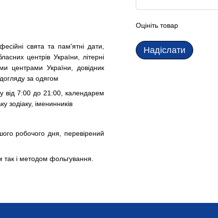
Оцініть товар
фесійні свята та пам'ятні дати,
Надіслати
ласних центрів України, літерні
ими центрами України, довідник
 догляду за одягом
у від 7:00 до 21:00, календарем
у зодіаку, іменинників
ого робочого дня, перевірений
 так і методом фольгування.