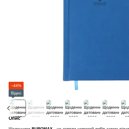
−44%
Відео
Опис
Щоденники
BUROMAX
- це завжди широкий вибір самих різних