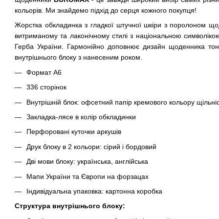
кольорів. Ми знайдемо підхід до серця кожного покупця!
Жорстка обкладинка з гладкої штучної шкіри з поролоном щ
витриманому та лаконічному стилі з національною символіко
Герба України. Гармонійно доповнює дизайн щоденника тоно
внутрішнього блоку з нанесеним роком.
Формат А6
336 сторінок
Внутрішній блок: офсетний папір кремового кольору щільніс
Закладка-лясе в колір обкладинки
Перфоровані куточки аркушів
Друк блоку в 2 кольори: сірий і бордовий
Дві мови блоку: українська, англійська
Мапи України та Європи на форзацах
Індивідуальна упаковка: картонна коробка
Структура внутрішнього блоку: