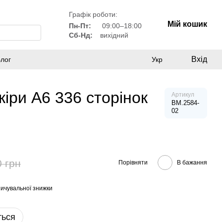
Графік роботи:
Мій кошик
Пн-Пт:
09:00–18:00
Сб-Нд:
вихідний
Вхід
лог
Укр
іри А6 336 сторінок
Артикул
BM.2584-
02
0 грн
Порівняти
В бажання
ичувальної знижки
ться