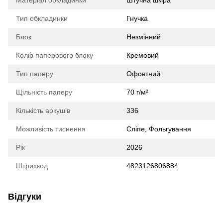
Матеріал обкладинки
Штучна шкіра
Тип обкладинки
Гнучка
Блок
Незмінний
Колір паперового блоку
Кремовий
Тип паперу
Офсетний
Щільність паперу
70 г/м²
Кількість аркушів
336
Можливість тиснення
Сліпе, Фольгування
Рік
2026
Штрихкод
4823126806884
Відгуки