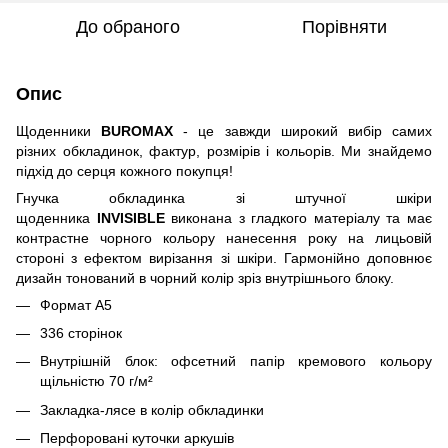
До обраного
Порівняти
Опис
Щоденники
BUROMAX
- це завжди широкий вибір самих
різних обкладинок, фактур, розмірів і кольорів. Ми знайдемо
підхід до серця кожного покупця!
Гнучка обкладинка зі штучної шкіри
щоденника
INVISIBLE
виконана з гладкого матеріалу та
має
контрастне чорного кольору нанесення року на лицьовій
стороні з ефектом вирізання зі шкіри. Гармонійно доповнює
дизайн тонований в чорний колір зріз внутрішнього блоку.
Формат А5
336 сторінок
Внутрішній блок: офсетний папір кремового кольору
щільністю 70 г/м²
Закладка-лясе в колір обкладинки
Перфоровані куточки аркушів