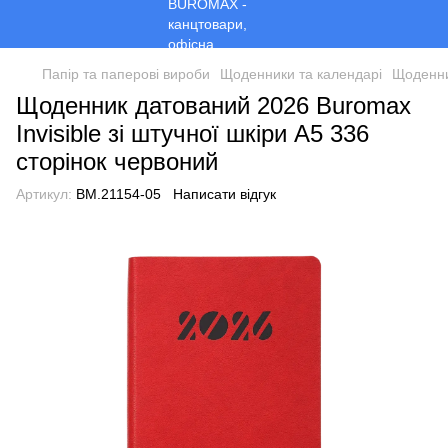
Папір та паперові вироби
Щоденники та календарі
Щоденни
Щоденник датований 2026 Buromax
Invisible зі штучної шкіри А5 336
сторінок червоний
Артикул:
BM.21154-05
Написати відгук