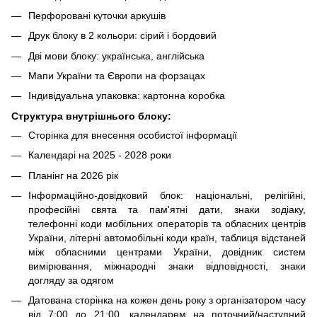
Перфоровані куточки аркушів
Друк блоку в 2 кольори: сірий і бордовий
Дві мови блоку: українська, англійська
Мапи України та Європи на форзацах
Індивідуальна упаковка: картонна коробка
Структура внутрішнього блоку:
Сторінка для внесення особистої інформації
Календарі на 2025 - 2028 роки
Планінг на 2026 рік
Інформаційно-довідковий блок: національні, релігійні,
професійні свята та пам'ятні дати, знаки зодіаку,
телефонні коди мобільних операторів та обласних центрів
України, літерні автомобільні коди країн, таблиця відстаней
між обласними центрами України, довідник систем
вимірювання, міжнародні знаки відповідності, знаки
догляду за одягом
Датована сторінка на кожен день року з організатором часу
від 7:00 до 21:00, календарем на поточний/наступний