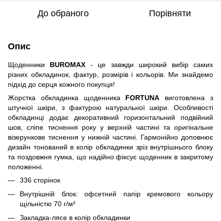
До обраного
Порівняти
Опис
Щоденники
BUROMAX
- це завжди широкий вибір самих
різних обкладинок, фактур, розмірів і кольорів. Ми знайдемо
підхід до серця кожного покупця!
Жорстка обкладинка щоденника
FORTUNA
виготовлена з
штучної шкіри, з фактурою натуральної шкіри. Особливості
обкладинці додає декоративний горизонтальний подвійний
шов, сліпе тиснення року у верхній частині та оригінальне
візерункове тиснення у нижній частині. Гармонійно доповнює
дизайн тонований в колір обкладинки зріз внутрішнього блоку
та поздовжня гумка, що надійно фіксує щоденник в закритому
положенні.
336 сторінок
Внутрішній блок: офсетний папір кремового кольору
щільністю 70 г/м²
Закладка-лясе в колір обкладинки