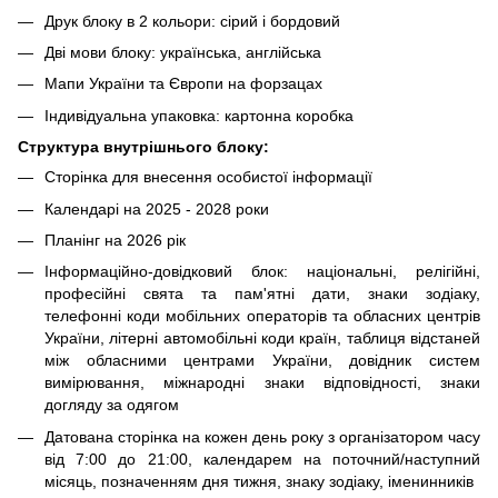
Друк блоку в 2 кольори: сірий і бордовий
Дві мови блоку: українська, англійська
Мапи України та Європи на форзацах
Індивідуальна упаковка: картонна коробка
Структура внутрішнього блоку:
Сторінка для внесення особистої інформації
Календарі на 2025 - 2028 роки
Планінг на 2026 рік
Інформаційно-довідковий блок: національні, релігійні,
професійні свята та пам'ятні дати, знаки зодіаку,
телефонні коди мобільних операторів та обласних центрів
України, літерні автомобільні коди країн, таблиця відстаней
між обласними центрами України, довідник систем
вимірювання, міжнародні знаки відповідності, знаки
догляду за одягом
Датована сторінка на кожен день року з організатором часу
від 7:00 до 21:00, календарем на поточний/наступний
місяць, позначенням дня тижня, знаку зодіаку, іменинників