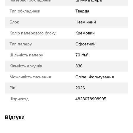
Матеріал обкладинки
Штучна шкіра
Тип обкладинки
Тверда
Блок
Незмінний
Колір паперового блоку
Кремовий
Тип паперу
Офсетний
Щільність паперу
70 г/м²
Кількість аркушів
336
Можливість тиснення
Сліпе, Фольгування
Рік
2026
Штрихкод
4823078908995
Відгуки