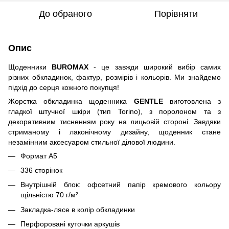
До обраного
Порівняти
Опис
Щоденники
BUROMAX
- це завжди широкий вибір самих
різних обкладинок, фактур, розмірів і кольорів. Ми знайдемо
підхід до серця кожного покупця!
Жорстка обкладинка щоденника
GENTLE
виготовлена з
гладкої штучної шкіри (тип Torino), з поролоном та з
декоративним тисненням року на лицьовій стороні. Завдяки
стриманому і лаконічному дизайну, щоденник стане
незамінним аксесуаром стильної ділової людини.
Формат А5
336 сторінок
Внутрішній блок: офсетний папір кремового кольору
щільністю 70 г/м²
Закладка-лясе в колір обкладинки
Перфоровані куточки аркушів