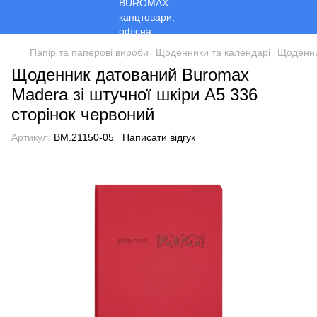
Папір та паперові вироби
Щоденники та календарі
Щоденни
Щоденник датований Buromax
Madera зі штучної шкіри А5 336
сторінок червоний
Артикул:
BM.21150-05
Написати відгук