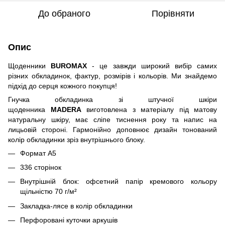
До обраного
Порівняти
Опис
Щоденники
BUROMAX
- це завжди широкий вибір самих
різних обкладинок, фактур, розмірів і кольорів. Ми знайдемо
підхід до серця кожного покупця!
Гнучка обкладинка зі штучної шкіри
щоденника
MADERA
виготовлена з матеріалу під матову
натуральну шкіру, має сліпе тиснення року та напис на
лицьовій стороні. Гармонійно доповнює дизайн тонований
колір обкладинки зріз внутрішнього блоку.
Формат А5
336 сторінок
Внутрішній блок: офсетний папір кремового кольору
щільністю 70 г/м²
Закладка-лясе в колір обкладинки
Перфоровані куточки аркушів