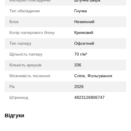
Матеріал обкладинки
Штучна шкіра
Тип обкладинки
Гнучка
Блок
Незмінний
Колір паперового блоку
Кремовий
Тип паперу
Офсетний
Щільність паперу
70 г/м²
Кількість аркушів
336
Можливість тиснення
Сліпе, Фольгування
Рік
2026
Штрихкод
4823126806747
Відгуки