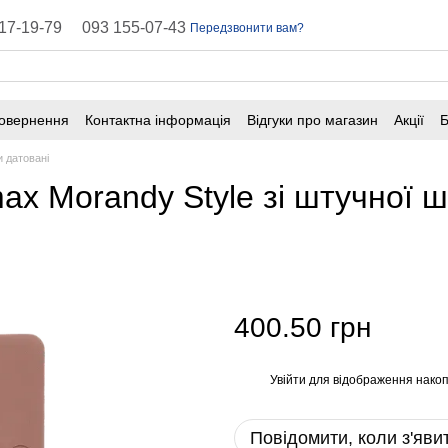
17-19-79
093 155-07-43
Передзвонити вам?
повернення
Контактна інформація
Відгуки про магазин
Акції
Б
оферта
Поширені запитання
 датовані
 Morandy Style зі штучної шк
400.50 грн
Увійти
для відображення накоп
%
Повідомити, коли з'яви