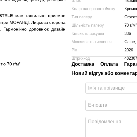
Блок
Незмі
Колір паперового блоку
Кремо
STYLE
має тактильно приємне
Тип паперу
Офсет
алітри МОРАНДІ. Лицьова сторона
Щільність паперу
70 г/м²
. Гармонійно доповнює дизайн
Кількість аркушів
336
Можливість тиснення
Сліпе,
Рік
2026
Штрихкод
48230
тю 70 г/м²
Доставка
Оплата
Гара
Новий відгук або комента