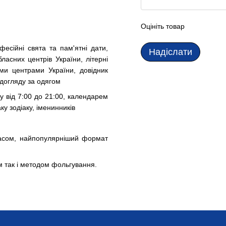
Оцініть товар
фесійні свята та пам'ятні дати,
Надіслати
ласних центрів України, літерні
ими центрами України, довідник
 догляду за одягом
у від 7:00 до 21:00, календарем
у зодіаку, іменинників
асом, найпопулярніший формат
 так і методом фольгування.