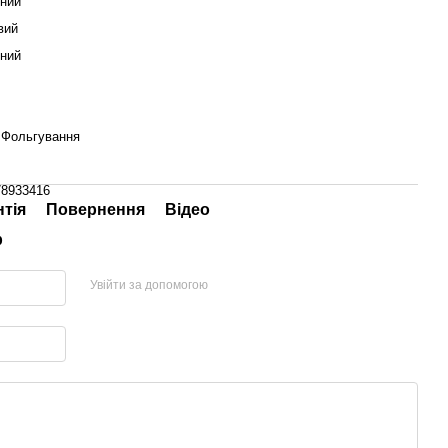
нний
вий
ний
 Фольгування
78933416
нтія
Повернення
Відео
р
Увійти за допомогою