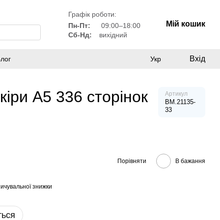
Графік роботи:
Мій кошик
Пн-Пт:
09:00–18:00
Сб-Нд:
вихідний
Вхід
лог
Укр
іри А5 336 сторінок
Артикул
BM.21135-
33
Порівняти
В бажання
ичувальної знижки
ться