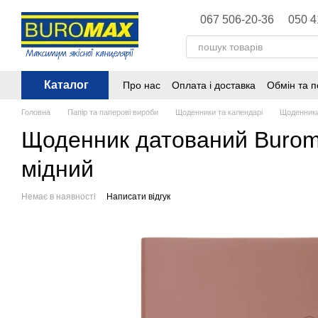
Перейти до основного контенту
067 506-20-36
050 4
Каталог
Про нас
Оплата і доставка
Обмін та 
Політика конфіденційності
Публічна 
Головна
Папір та паперові вироби
Щоденники та календарі
Щоденники
Щоденник датований Buromax
мідний
Немає в наявності
Написати відгук