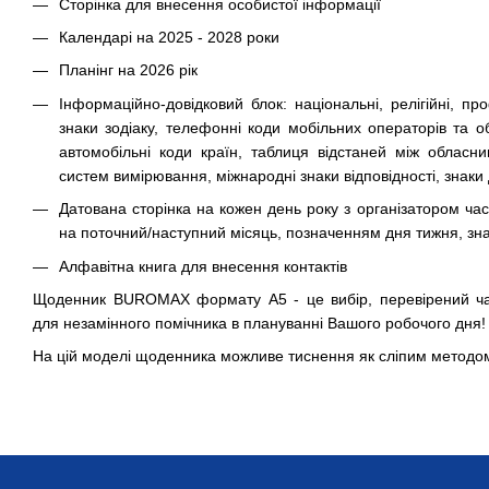
Сторінка для внесення особистої інформації
Календарі на 2025 - 2028 роки
Планінг на 2026 рік
Інформаційно-довідковий блок: національні, релігійні, про
знаки зодіаку, телефонні коди мобільних операторів та об
автомобільні коди країн, таблиця відстаней між обласн
систем вимірювання, міжнародні знаки відповідності, знаки
Датована сторінка на кожен день року з організатором час
на поточний/наступний місяць, позначенням дня тижня, знак
Алфавітна книга для внесення контактів
Щоденник BUROMAX формату А5 - це вибір, перевірений ч
для незамінного помічника в плануванні Вашого робочого дня!
На цій моделі щоденника можливе тиснення як сліпим методом