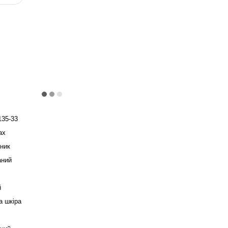
135-33
ax
ник
аний
й
а шкіра