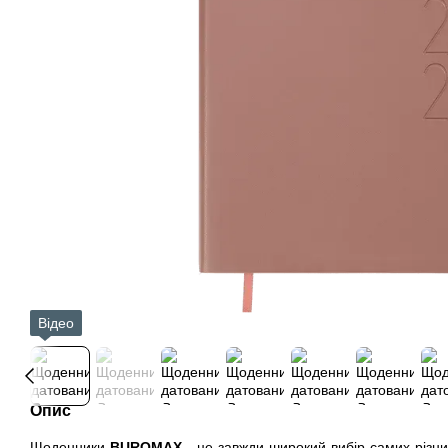
Відео
Опис
Щоденники
BUROMAX
- це завжди широкий вибір самих різних