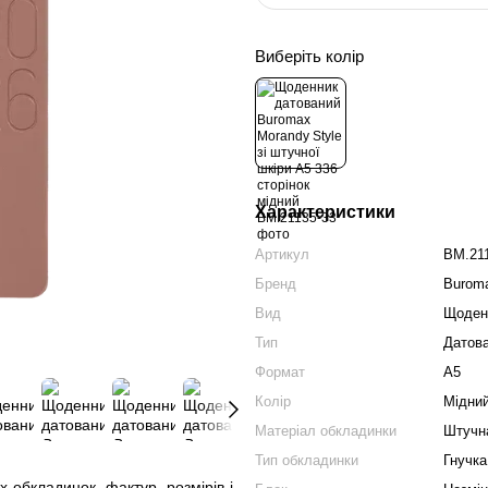
Виберіть колір
Характеристики
Артикул
BM.21
Бренд
Burom
Вид
Щоден
Тип
Датов
Формат
А5
Колір
Мідни
Матеріал обкладинки
Штучн
Тип обкладинки
Гнучка
 обкладинок, фактур, розмірів і