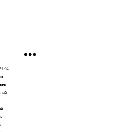
21-04
ax
ник
аний
ий
іл
а