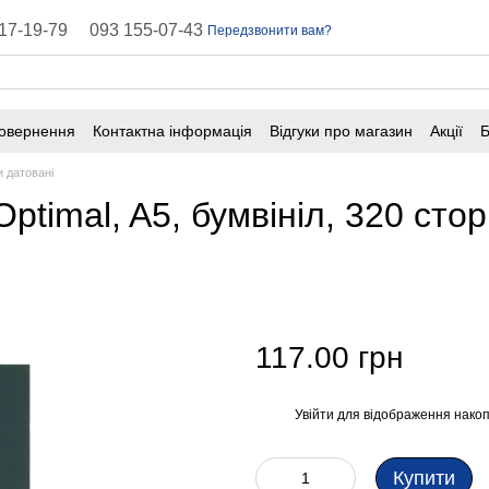
17-19-79
093 155-07-43
Передзвонити вам?
повернення
Контактна інформація
Відгуки про магазин
Акції
Б
оферта
Поширені запитання
 датовані
timal, A5, бумвініл, 320 стор
117.00 грн
Увійти
для відображення накоп
%
Купити