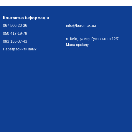
Контактна інформація
067 506-20-36
info@buromax.ua
050 417-19-79
м. Київ, вулиця Гусовського 12/7
093 155-07-43
Мапа проїзду
Передзвонити вам?