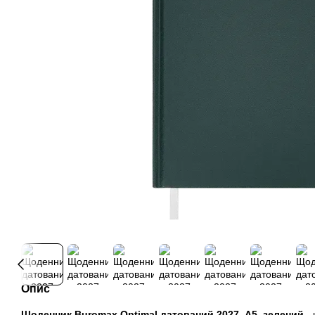
Опис
Щоденник Buromax Optimal датований 2027, A5, зелений
- 