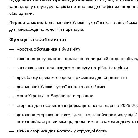
календарну структуру на рік із нетиповим для офісних щоденн
обкладинки.
Перевага моделі:
два мовних блоки - українська та англійська
для міжнародних колег чи партнерів.
Функції та особливості
жорстка обкладинка з бумвінілу
тиснення року золотою фольгою на лицьовій стороні обкла
закладка-лясе для швидкого пошуку потрібної сторінки
друк блоку сірим кольором, приємним для сприйняття
два мовних блоки - українська та англійська
мапи України та Європи на форзацах
сторінка для особистої інформації та календарі на 2026-20
датована сторінка на кожен день з органайзером часу від 7
поточний/наступний місяць, днем тижня, знаком зодіаку та
вільна сторінка для нотаток у структурі блоку