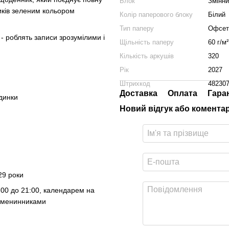
Блок
Змінн
иків зеленим кольором
Колір паперового блоку
Білий
Тип паперу
Офсет
 - роблять записи зрозумілими і
Щільність паперу
60 г/м²
Кількість аркушів
320
Рік
2027
Штрихкод
48230
Доставка
Оплата
Гара
динки
Новий відгук або комента
29 роки
:00 до 21:00, календарем на
 іменинниками