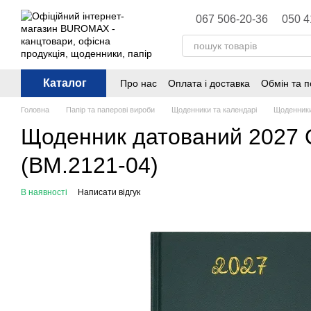
Перейти до основного контенту
067 506-20-36
050 4
Каталог
Про нас
Оплата і доставка
Обмін та 
Політика конфіденційності
Публічна 
Головна
Папір та паперові вироби
Щоденники та календарі
Щоденники
Щоденник датований 2027 Op
(BM.2121-04)
В наявності
Написати відгук