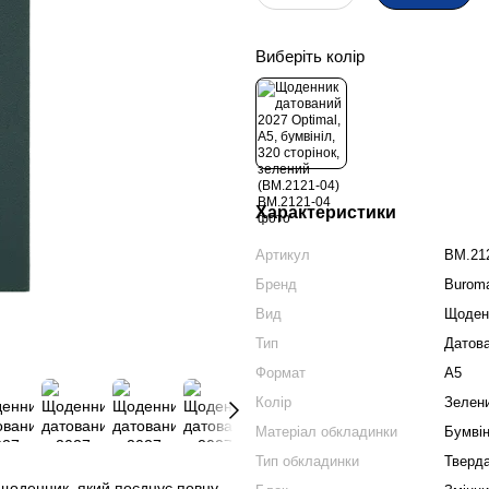
Виберіть колір
Характеристики
Артикул
BM.21
Бренд
Burom
Вид
Щоден
Тип
Датов
Формат
А5
Колір
Зелен
Матеріал обкладинки
Бумвін
Тип обкладинки
Тверд
щоденник, який поєднує повну