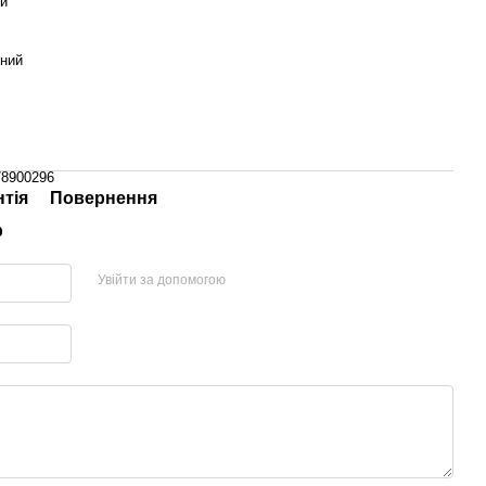
ий
ний
78900296
нтія
Повернення
р
Увійти за допомогою