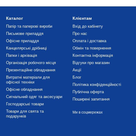
Каталог
Клієнтам
Папір та паперові вироби
Вхід до кабінету
Письмове приладдя
Про нас
Офісне приладдя
Оплата і доставка
Канцелярські дрібниці
Обмін та повернення
Папки і архівація
Контактна інформація
Організація робочого місця
Відгуки про магазин
Презентаційне обладнання
Акції
Витратні матеріали для
Блог
офісної техніки
Політика конфіденційності
Офісне обладнання
Публічна оферта
Сигнальний одяг та аксесуари
Поширені запитання
Господарські товари
Товари для свята та
Ми в соцмережах
подарунків