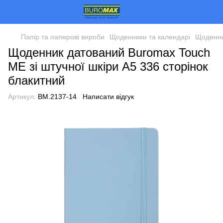
Папір та паперові вироби
Щоденники та календарі
Щоденни
Щоденник датований Buromax Touch
ME зі штучної шкіри А5 336 сторінок
блакитний
Артикул:
BM.2137-14
Написати відгук