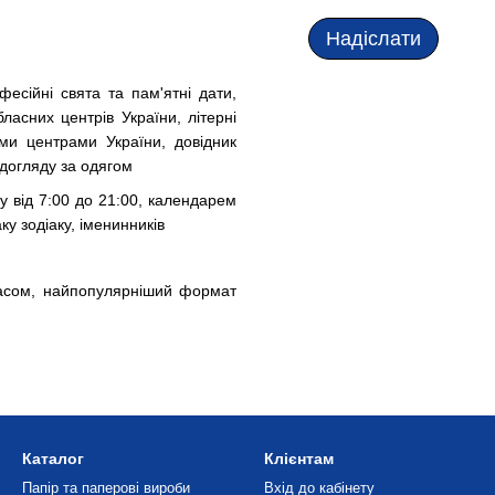
Надіслати
фесійні свята та пам'ятні дати,
ласних центрів України, літерні
ими центрами України, довідник
 догляду за одягом
у від 7:00 до 21:00, календарем
у зодіаку, іменинників
асом, найпопулярніший формат
Каталог
Клієнтам
Папір та паперові вироби
Вхід до кабінету