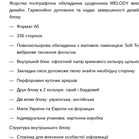
Жорстка поліграфічна обкладинка щоденника MELODY вик
дизайні. Гармонійно доповнює та надає завершеності дизай
блоку.
Формат А5
336 сторінок
Повнокольорова обкладинка з матовою ламінацією Soft To
вибіркове тиснення фольгою
Внутрішній блок: офсетний папір кремового кольору щільніс
Закладка-лясе допоможе легко знайти необхідну сторінку
Перфоровані куточки аркушів
Друк блоку в 2 кольори: сірий і бордовий
Дві мови блоку: українська, англійська
Мапи України та Європи на форзацах
Індивідуальна упаковка: картонна коробка
Структура внутрішнього блоку:
Сторінка для внесення особистої інформації