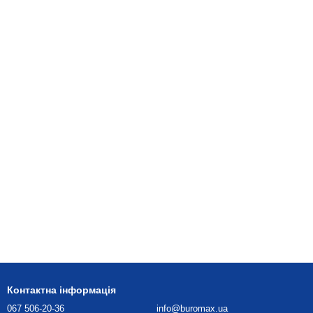
Контактна інформація
067 506-20-36
info@buromax.ua