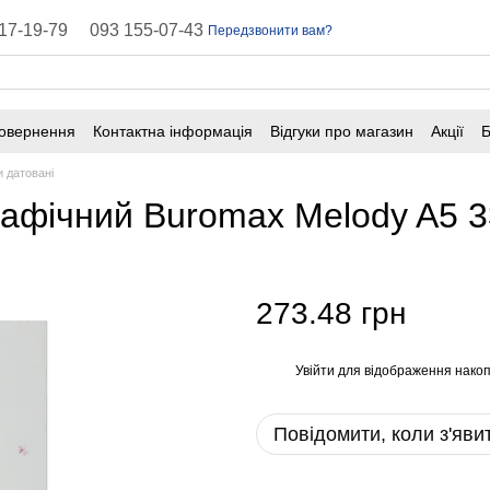
17-19-79
093 155-07-43
Передзвонити вам?
повернення
Контактна інформація
Відгуки про магазин
Акції
Б
оферта
Поширені запитання
 датовані
афічний Buromax Melody A5 33
273.48 грн
Увійти
для відображення накоп
%
Повідомити, коли з'яви