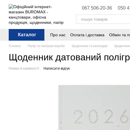
Перейти до основного контенту
067 506-20-36
050 4
Каталог
Про нас
Оплата і доставка
Обмін та 
Політика конфіденційності
Публічна 
Головна
Папір та паперові вироби
Щоденники та календарі
Щоденники
Щоденник датований полігр
Немає в наявності
Написати відгук