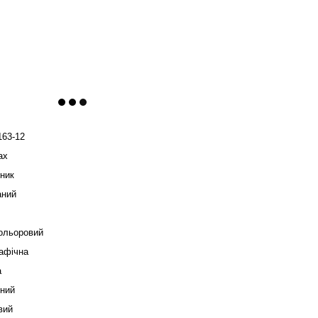
163-12
ax
ник
аний
ольоровий
афічна
а
нний
вий