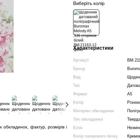
Виберіть колір
Характеристики
Артикул
BM.21
Бренд
Burom
Вид
Щоден
Тип
Датов
Формат
А5
Колір
Різнок
Матеріал обкладинки
Полігр
Тип обкладинки
Тверд
обкладинок, фактур, розмірів і
Блок
Незмі
Колір паперового блоку
Кремо