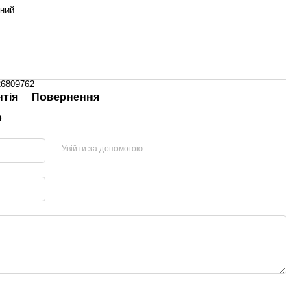
ний
26809762
нтія
Повернення
р
Увійти за допомогою