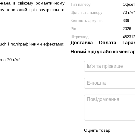
онана в свіжому романтичному
Тип паперу
Офсет
ну тонований зріз внутрішнього
Щільність паперу
70 г/м²
Кількість аркушів
336
Рік
2026
Штрихкод
48231
Доставка
Оплата
Гара
uch і поліграфічними ефектами:
Новий відгук або комента
тю 70 г/м²
Оцініть товар