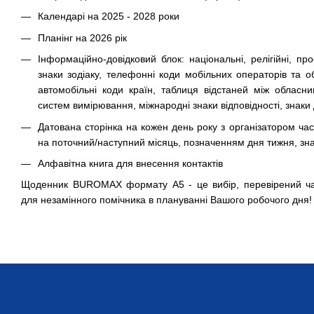
Календарі на 2025 - 2028 роки
Планінг на 2026 рік
Інформаційно-довідковий блок: національні, релігійні, про
знаки зодіаку, телефонні коди мобільних операторів та об
автомобільні коди країн, таблиця відстаней між обласн
систем вимірювання, міжнародні знаки відповідності, знаки
Датована сторінка на кожен день року з організатором час
на поточний/наступний місяць, позначенням дня тижня, знак
Алфавітна книга для внесення контактів
Щоденник BUROMAX формату А5 - це вибір, перевірений ч
для незамінного помічника в плануванні Вашого робочого дня!