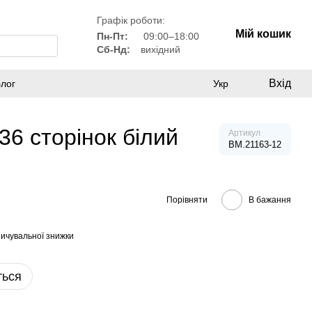
Графік роботи:
Мій кошик
Пн-Пт:
09:00–18:00
Сб-Нд:
вихідний
Вхід
лог
Укр
6 сторінок білий
Артикул
BM.21163-12
Порівняти
В бажання
ичувальної знижки
ться