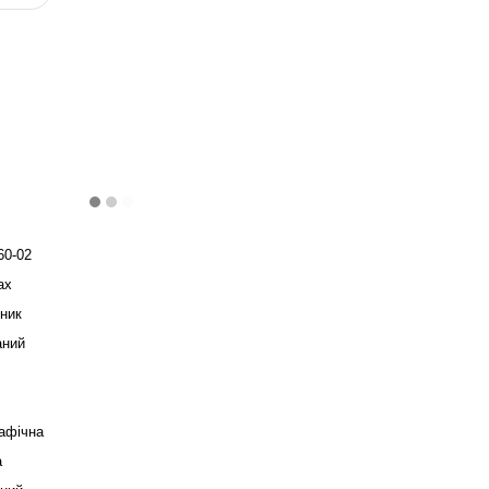
60-02
ax
ник
аний
афічна
а