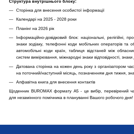
Структура внутрішнього блоку:
Сторінка для внесення особистої інформації
Календарі на 2025 - 2028 роки
Планінг на 2026 рік
Інформаційно-довідковий блок: національні, релігійні, про
знаки зодіаку, телефонні коди мобільних операторів та об
автомобільні коди країн, таблиця відстаней між обласн
систем вимірювання, міжнародні знаки відповідності, знаки
Датована сторінка на кожен день року з організатором час
на поточний/наступний місяць, позначенням дня тижня, знак
Алфавітна книга для внесення контактів
Щоденник BUROMAX формату А5 - це вибір, перевірений ч
для незамінного помічника в плануванні Вашого робочого дня!