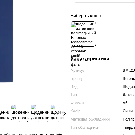
Виберіть колір
Характеристики
Артикул
BM.21
Бренд
Burom
Вид
Щоден
Тип
Датов
Формат
А5
Колір
Синій
Матеріал обкладинки
Полігр
Тип обкладинки
Тверд
 обкладинок, фактур, розмірів і