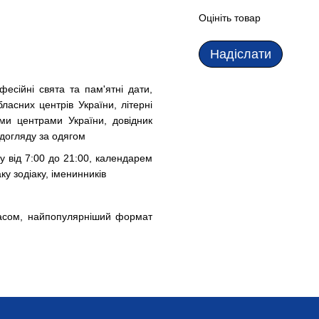
Оцініть товар
Надіслати
фесійні свята та пам'ятні дати,
ласних центрів України, літерні
ими центрами України, довідник
 догляду за одягом
у від 7:00 до 21:00, календарем
у зодіаку, іменинників
асом, найпопулярніший формат