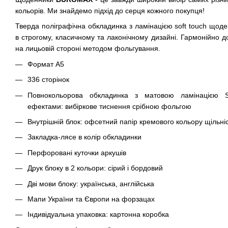
кольорів. Ми знайдемо підхід до серця кожного покупця!
Тверда поліграфічна обкладинка з ламінацією soft touch щод
в строгому, класичному та лаконічному дизайні. Гармонійно 
на лицьовій стороні методом фольгування.
Формат А5
336 сторінок
Повнокольорова обкладинка з матовою ламінацією S
ефектами: вибіркове тиснення срібною фольгою
Внутрішній блок: офсетний папір кремового кольору щільніс
Закладка-лясе в колір обкладинки
Перфоровані куточки аркушів
Друк блоку в 2 кольори: сірий і бордовий
Дві мови блоку: українська, англійська
Мапи України та Європи на форзацах
Індивідуальна упаковка: картонна коробка