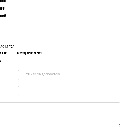
нний
вий
ний
78914378
нтія
Повернення
р
Увійти за допомогою