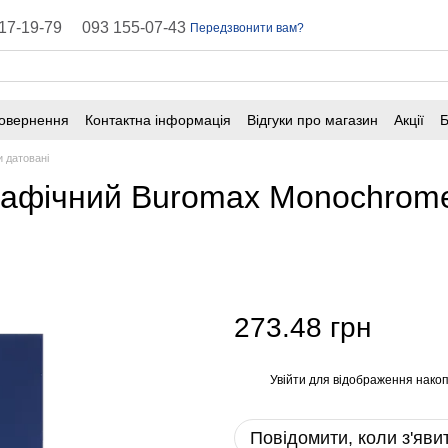
17-19-79
093 155-07-43
Передзвонити вам?
повернення
Контактна інформація
Відгуки про магазин
Акції
Б
оферта
Поширені запитання
 датовані
афічний Buromax Monochrome
273.48 грн
Увійти
для відображення накоп
%
Повідомити, коли з'яви