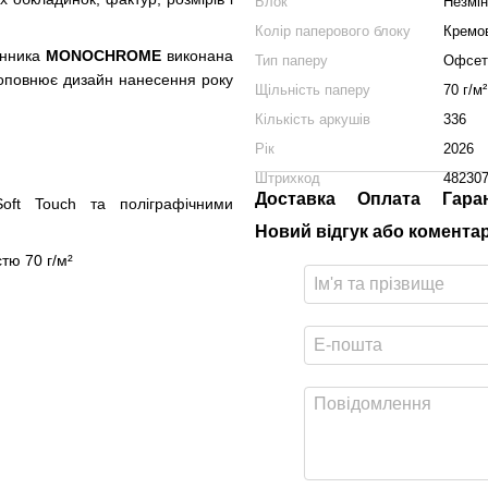
Блок
Незмі
Колір паперового блоку
Кремо
енника
MONOCHROME
виконана
Тип паперу
Офсет
доповнює дизайн нанесення року
Щільність паперу
70 г/м²
Кількість аркушів
336
Рік
2026
Штрихкод
48230
Доставка
Оплата
Гара
oft Touch та поліграфічними
Новий відгук або комента
тю 70 г/м²