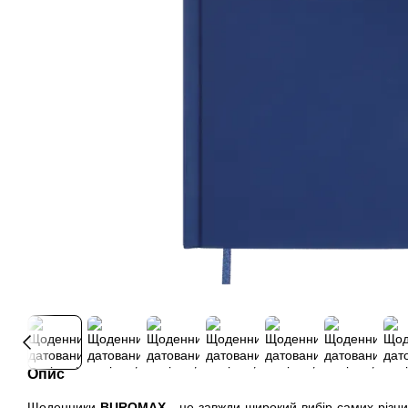
Опис
Щоденники
BUROMAX
- це завжди широкий вибір самих різних