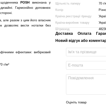
 щоденника
POSH
виконана у
Щільність паперу
70 г/
дизайні. Гармонійно доповнює
Колір
Різн
стороні.
Країна реєстрації бренду
Укра
, але разом з цим його власник
Країна-виробник товару
Укра
к дозволяє вести нотатки без
Штрихкод
4823
Доставка
Оплата
Гара
Новий відгук або комента
афічними ефектами: вибірковий
0 г/м²
Оцініть товар