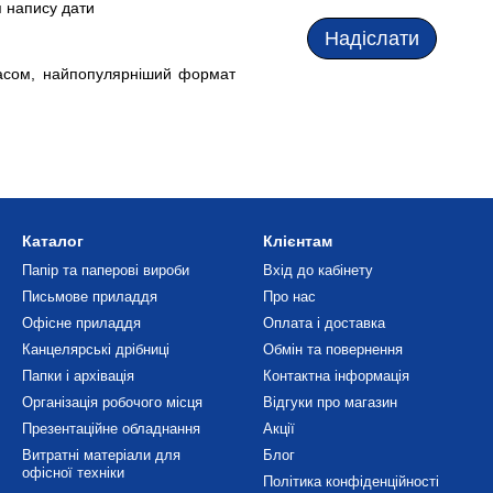
я напису дати
Надіслати
асом, найпопулярніший формат
Каталог
Клієнтам
Папір та паперові вироби
Вхід до кабінету
Письмове приладдя
Про нас
Офісне приладдя
Оплата і доставка
Канцелярські дрібниці
Обмін та повернення
Папки і архівація
Контактна інформація
Організація робочого місця
Відгуки про магазин
Презентаційне обладнання
Акції
Витратні матеріали для
Блог
офісної техніки
Політика конфіденційності