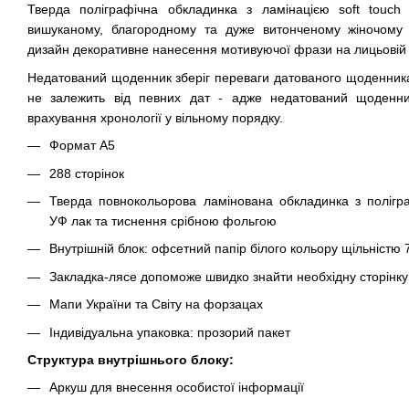
Тверда поліграфічна обкладинка з ламінацією soft touch
вишуканому, благородному та дуже витонченому жіночому 
дизайн декоративне нанесення мотивуючої фрази на лицьовій 
Недатований щоденник зберіг переваги датованого щоденника
не залежить від певних дат - адже недатований щоденни
врахування хронології у вільному порядку.
Формат А5
288 сторінок
Тверда повнокольорова ламінована обкладинка з полігр
УФ лак та тиснення срібною фольгою
Внутрішній блок: офсетний папір білого кольору щільністю 7
Закладка-лясе допоможе швидко знайти необхідну сторінку
Мапи України та Світу на форзацах
Індивідуальна упаковка: прозорий пакет
Структура внутрішнього блоку:
Аркуш для внесення особистої інформації