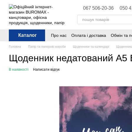
Перейти до основного контенту
067 506-20-36
050 4
Каталог
Про нас
Оплата і доставка
Обмін та 
Політика конфіденційності
Публічна 
Головна
Папір та паперові вироби
Щоденники та календарі
Щоденники
Щоденник недатований А5 
В наявності
Написати відгук