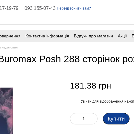
17-19-79
093 155-07-43
Передзвонити вам?
повернення
Контактна інформація
Відгуки про магазин
Акції
Б
оферта
Поширені запитання
 недатовані
Buromax Posh 288 сторінок р
181.38 грн
Увійти
для відображення накоп
%
Купити