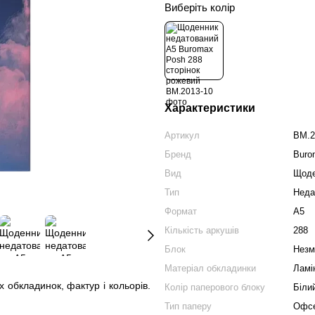
Виберіть колір
Характеристики
Артикул
BM.2
Бренд
Buro
Вид
Щоде
Тип
Неда
Формат
А5
Кількість аркушів
288
Блок
Незм
Матеріал обкладинки
Ламі
 обкладинок, фактур і кольорів.
Колір паперового блоку
Біли
Тип паперу
Офсе