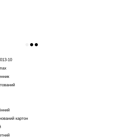
013-10
max
нник
тований
інний
нований картон
й
тний