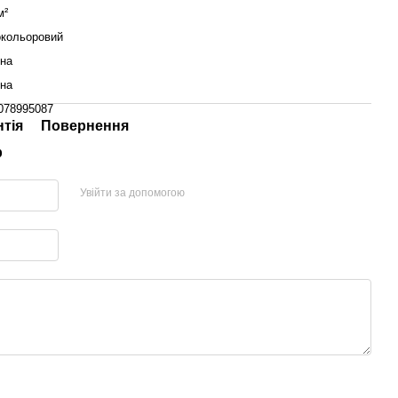
м²
окольоровий
їна
їна
078995087
нтія
Повернення
р
Увійти за допомогою