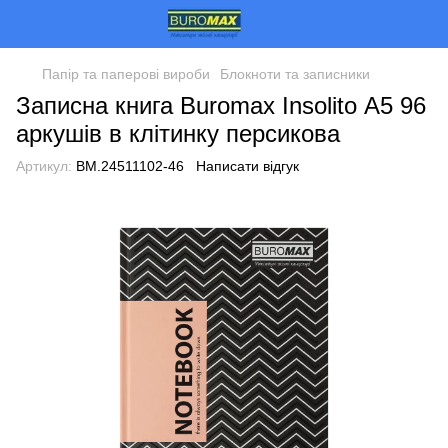
Папір та паперові вироби
Блокноти та записники
Записна книга Buromax Insolito А5 96
аркушів в клітинку персикова
Артикул:
BM.24511102-46
Написати відгук