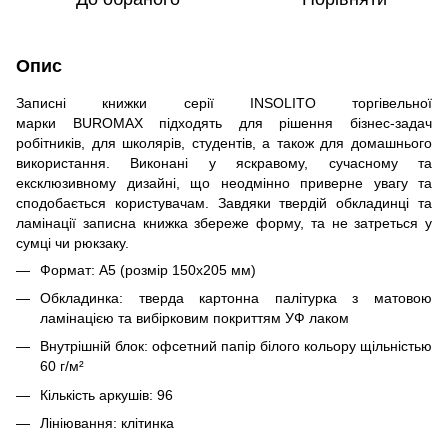
Опис
Записні книжки серії INSOLITO торгівельної
марки BUROMAX підходять для рішення бізнес-задач
робітників, для школярів, студентів, а також для домашнього
використання. Виконані у яскравому, сучасному та
ексклюзивному дизайні, що неодмінно приверне увагу та
сподобається користувачам. Завдяки твердій обкладинці та
ламінації записна книжка збереже форму, та не затреться у
сумці чи рюкзаку.
Формат: А5 (розмір 150х205 мм)
Обкладинка: тверда картонна палітурка з матовою
ламінацією та вибірковим покриттям УФ лаком
Внутрішній блок: офсетний папір білого кольору щільністью
60 г/м²
Кількість аркушів: 96
Лініювання: клітинка