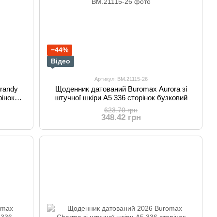
−44%
Відео
Артикул: BM.21115-26
randy
Щоденник датований Buromax Aurora зі
рінок
штучної шкіри А5 336 сторінок бузковий
623.70 грн
348.42 грн