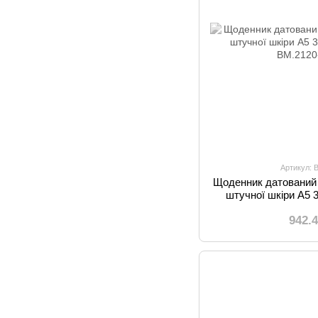
Артикул: 
Щоденник датований 
штучної шкіри А5 
942.