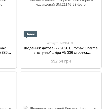
Відео
Артикул: BM.21146-39
omax
Щоденник датований 2026 Buromax Charme
5 336
зі штучної шкіри А5 336 сторінок
лавандовий
552.54 грн