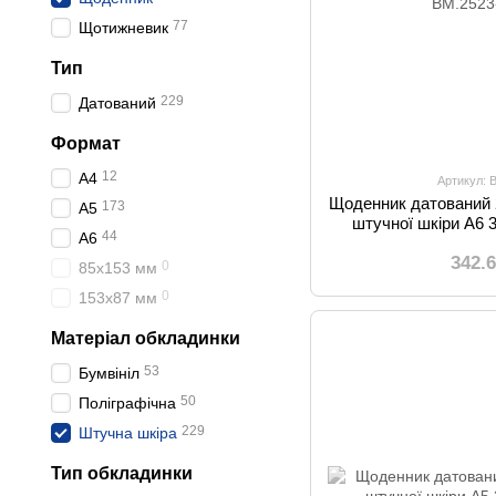
77
Щотижневик
Тип
229
Датований
Формат
12
A4
Артикул: 
Щоденник датований 
173
А5
штучної шкіри А6 
44
A6
342.
0
85x153 мм
0
153x87 мм
Матеріал обкладинки
53
Бумвініл
50
Поліграфічна
229
Штучна шкіра
Тип обкладинки