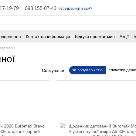
17-19-79
093 155-07-43
Передзвонити вам?
повернення
Контактна інформація
Відгуки про магазин
Акції
Б
оферта
Поширені запитання
 датовані
чної
за популярністю
спочатку деш
Сортування: