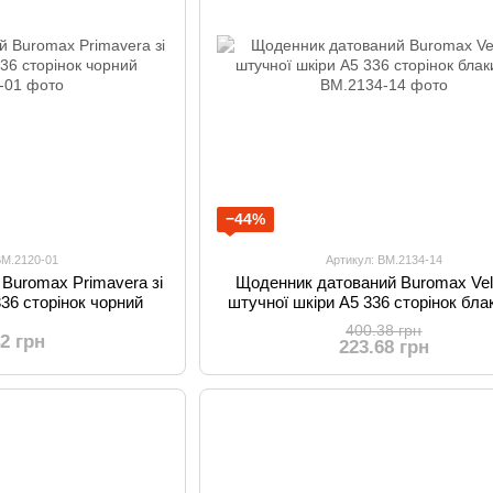
−44%
BM.2120-01
Артикул: BM.2134-14
Buromax Primavera зі
Щоденник датований Buromax Velo
336 сторінок чорний
штучної шкіри А5 336 сторінок бла
400.38 грн
42 грн
223.68 грн