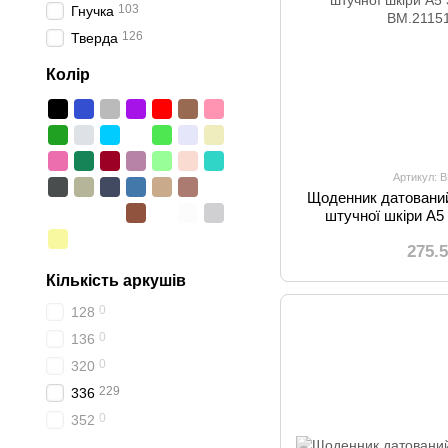
103
Гнучка
126
Тверда
Колір
Артикул: 
Щоденник датовани
штучної шкіри А5 
275.
Кількість аркушів
0
128
0
136
0
320
229
336
0
352