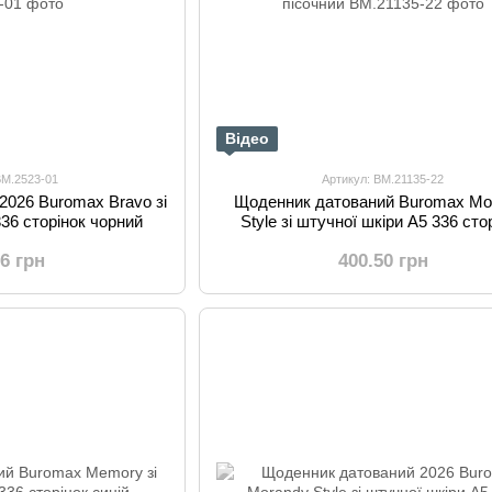
Відео
BM.2523-01
Артикул: BM.21135-22
2026 Buromax Bravo зі
Щоденник датований Buromax Mo
336 сторінок чорний
Style зі штучної шкіри А5 336 сто
пісочний
66 грн
400.50 грн