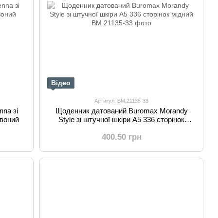
Відео
Артикул: BM.21135-33
na зі
Щоденник датований Buromax Morandy
рвоний
Style зі штучної шкіри А5 336 сторінок
мідний
400.50 грн