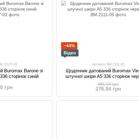
−44%
Відео
BM.21107-02
Артикул: BM.2111-05
й Buromax Barone зі
Щоденник датований Buromax Vien
336 сторінок синій
штучної шкіри А5 336 сторінок че
495.54 грн
70 грн
276.84 грн