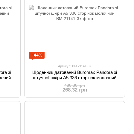
−44%
Артикул: BM.21141-37
ra зі
Щоденник датований Buromax Pandora зі
жевий
штучної шкіри А5 336 сторінок молочний
480.30 грн
268.32 грн