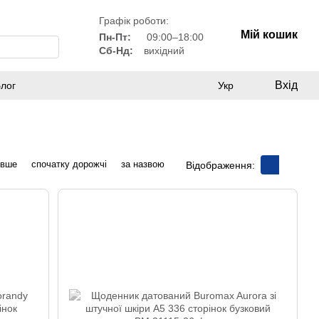
Графік роботи:
Мій кошик
Пн-Пт:
09:00–18:00
Сб-Нд:
вихідний
Вхід
лог
Укр
евше
спочатку дорожчі
за назвою
Відображення: