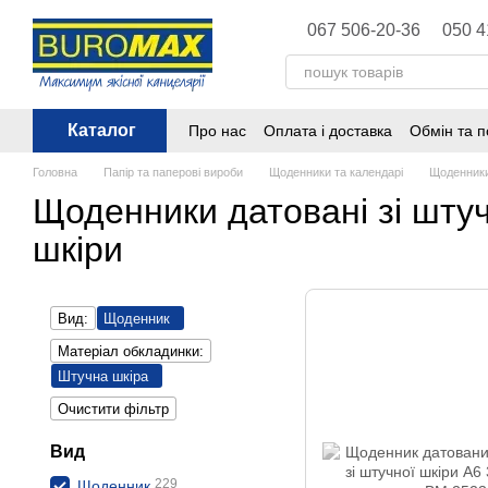
Перейти до основного контенту
067 506-20-36
050 4
Каталог
Про нас
Оплата і доставка
Обмін та 
Політика конфіденційності
Публічна 
Головна
Папір та паперові вироби
Щоденники та календарі
Щоденники
Щоденники датовані зі шту
шкіри
Вид:
Щоденник
Матеріал обкладинки:
Штучна шкіра
Очистити фільтр
Вид
229
Щоденник