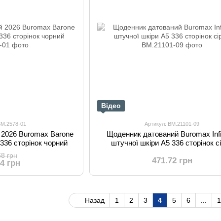
Відео
BM.2578-01
Артикул: BM.21101-09
 2026 Buromax Barone
Щоденник датований Buromax Infini
 336 сторінок чорний
штучної шкіри А5 336 сторінок с
68 грн
471.72 грн
04 грн
Назад
1
2
3
4
5
6
...
1