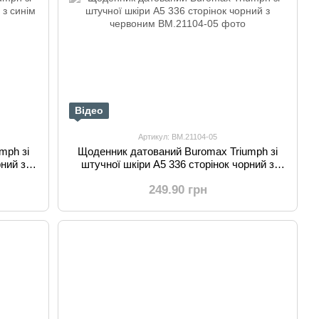
Відео
Артикул: BM.21104-05
mph зі
Щоденник датований Buromax Triumph зі
рний з
штучної шкіри А5 336 сторінок чорний з
червоним
249.90 грн