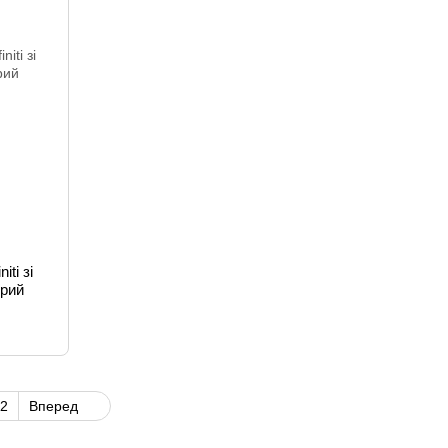
ti зі
ірий
2
Вперед