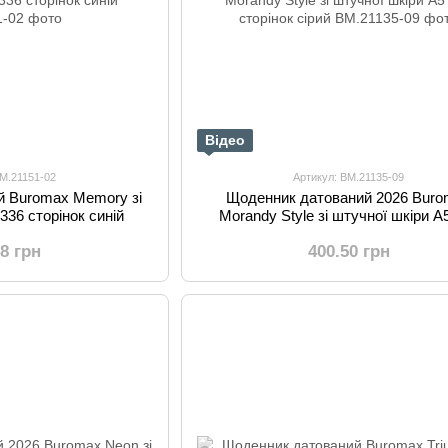
Відео
BM.21151-02
Артикул: BM.21135-09
й Buromax Memory зі
Щоденник датований 2026 Bur
336 сторінок синій
Morandy Style зі штучної шкіри А
сторінок сірий
58 грн
400.50 грн