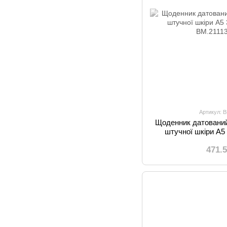
Артикул: 
Щоденник датований
штучної шкіри А5 
471.