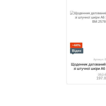
−44%
Відео
Артикул: 
Щоденник датований
зі штучної шкіри А6
352.
197.