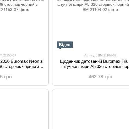
Відео
BM.21153-07
Артикул: BM.21104-02
2026 Buromax Neon зі
Щоденник датований Buromax Triu
36 сторінок чорний з
штучної шкіри А5 336 сторінок чо
етовий
синім
56 грн
462.78 грн