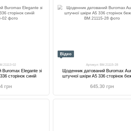
Відео
BM.21113-02
Артикул: BM.21115-28
 Buromax Elegante зі
Щоденник датований Buromax Auro
336 сторінок синій
штучної шкіри А5 336 сторінок бе
54 грн
645.30 грн