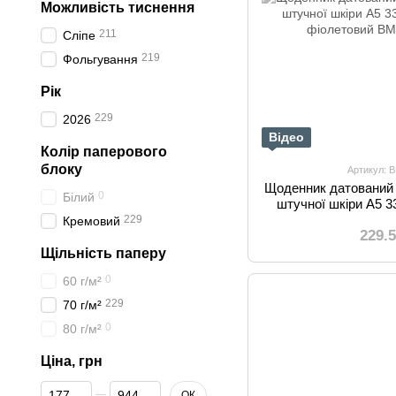
Можливість тиснення
211
Сліпе
219
Фольгування
Рік
229
2026
Відео
Колір паперового
блоку
Артикул: 
Щоденник датований 
0
Білий
штучної шкіри А5 3
фіол
229
Кремовий
229.
Щільність паперу
0
60 г/м²
229
70 г/м²
0
80 г/м²
Ціна, грн
Від Ціна, грн
До Ціна, грн
ОК